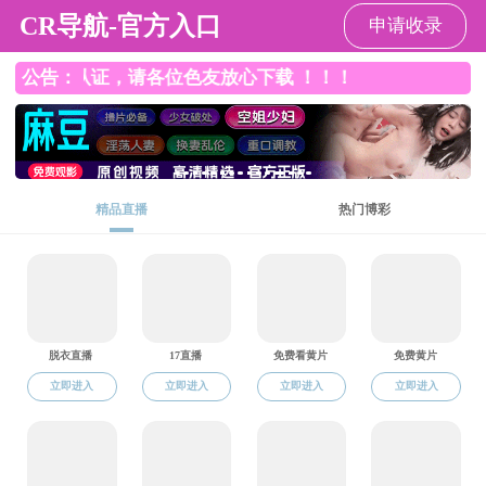
魔镜号
魔镜号
魔镜号概况
师资队伍
本科教育
研究生