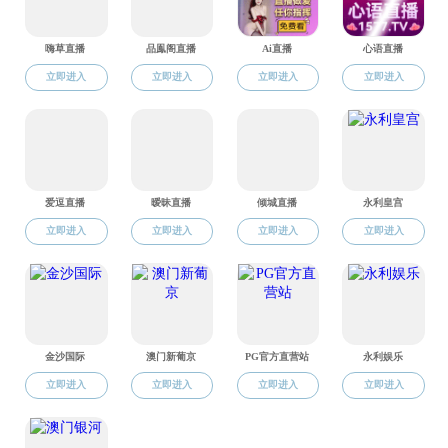
魔镜号 关于2025年博
魔镜号 2025年博士研
2024-2025学年第二
魔镜号 2025年硕士研
魔镜号 2025年博士研究
魔镜号-魔镜车 版权所有 河北省石家庄市裕华区南
本站内容未经授权禁
冀ICP备18011017号-3